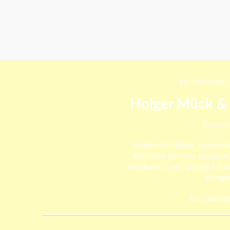
Ein herzliche
Holger Mück & 
Egerlän
Leidenschaftliche Interpret
Melodien gehören genauso 
Musikanten wie speziell für 
Kompos
Wir wünsche