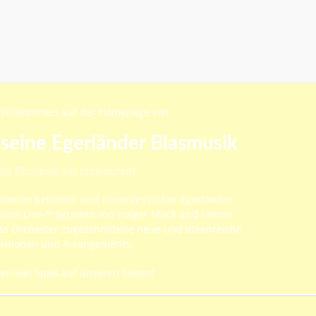
s Willkommen auf der Homepage von
seine Egerländer Blasmusik
der Blasmusik aus Leidenschaft
ationen beliebter und unvergesslicher Egerländer
zum Live-Programm von Holger Mück und seinen
das Orchester zugeschnittene neue und ideenreiche
itionen und Arrangements.
n viel Spaß auf unseren Seiten!