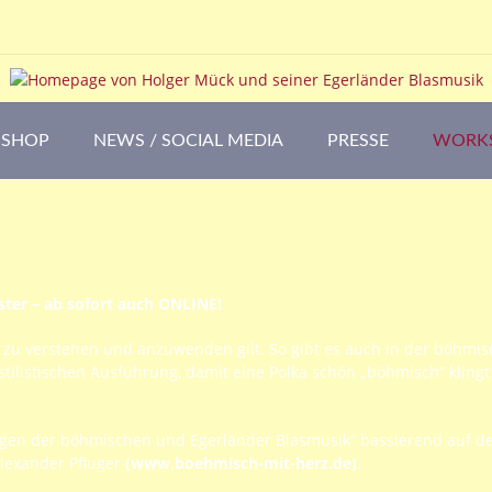
SHOP
NEWS / SOCIAL MEDIA
PRESSE
WORK
ster – ab sofort auch ONLINE!
es zu verstehen und anzuwenden gilt. So gibt es auch in der böhmi
tilistischen Ausführung, damit eine Polka schön „böhmisch“ kling
lagen der böhmischen und Egerländer Blasmusik“ bassierend auf 
lexander Pfluger
(
www.boehmisch-mit-herz.de
)
.