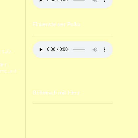
Finkensteiner Polka
 Satz-,
s
 der
leme und
Böhmisch mit Herz