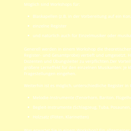
Möglich sind Workshops für:
Blaskapellen (z.B. in der Vorbereitung auf ein Kon
einzelne Register
und natürlich auch für Einzelmusiker oder musika
Generell werden in einem Workshop die theoretischen 
Register- und Gesamtprobe) vertieft und umgesetzt. H
Dozenten und Übungsleiter zu verpflichten.Der Vortei
größere Lerneffekt für den einzelnen Musikanten: Je 
Fragestellungen eingehen.
Weiterhin ist es möglich, unterschiedliche Register 
Melodie-Instrumente (Tenorhorn, Bariton, Flügelho
Begleit-Instrumente (Schlagzeug, Tuba, Posaunen,
Holzsatz (Flöten, Klarinetten)
Was erwartet Sie in einem Workshop? Ein allgemeiner