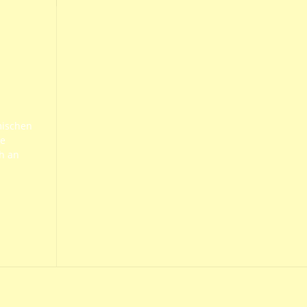
mischen
he
h an