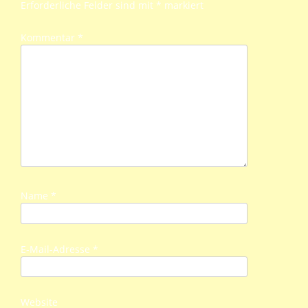
Erforderliche Felder sind mit
*
markiert
Kommentar
*
Name
*
E-Mail-Adresse
*
Website