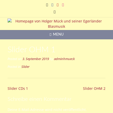
Skip
to
content
MENU
Slider OHM 1
Posted on
3. September 2019
by
adminhmueck
Posted in
Slider
Post
Slider CDs 1
Slider OHM 2
navigation
Schreibe einen Kommentar
Deine E-Mail-Adresse wird nicht veröffentlicht.